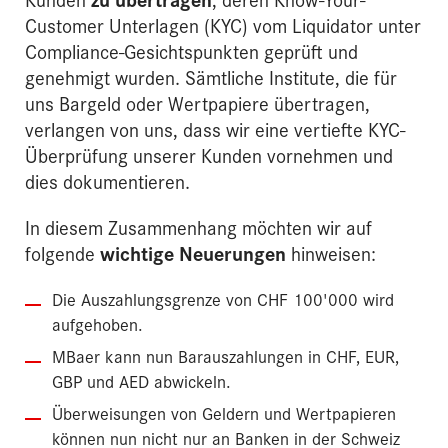
Customer Unterlagen (KYC) vom Liquidator unter
Compliance-Gesichtspunkten geprüft und
genehmigt wurden. Sämtliche Institute, die für
uns Bargeld oder Wertpapiere übertragen,
verlangen von uns, dass wir eine vertiefte KYC-
Überprüfung unserer Kunden vor­nehmen und
dies dokumentieren.
In diesem Zusammenhang möchten wir auf
folgende
wichtige Neuerungen
hinweisen:
Die Auszahlungsgrenze von CHF 100'000 wird
aufgehoben.
MBaer kann nun Barauszahlungen in CHF, EUR,
GBP und AED abwickeln.
Überweisungen von Geldern und Wertpapieren
können nun nicht nur an Banken in der Schweiz